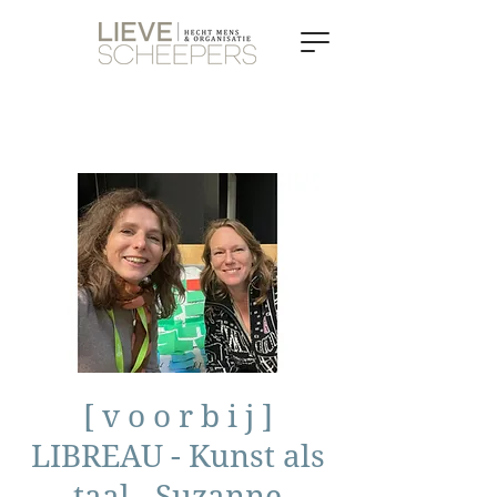
[ v o o r b i j ]
LIBREAU - Kunst als
taal - Suzanne