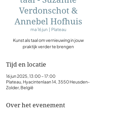
Verdonschot &
Annebel Hofhuis
ma 16 jun
  |  
Plateau
Kunst als taal om vernieuwing in jouw
praktijk verder te brengen
Tijd en locatie
16 jun 2025, 13:00 – 17:00
Plateau, Hyacintenlaan 14, 3550 Heusden-
Zolder, België
Over het evenement
Deel dit evenement